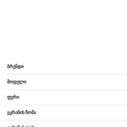
ᲑᲠᲔᲜᲓᲘ
ᲛᲝᲓᲔᲚᲘ
ᲤᲔᲠᲘ
ᲔᲙᲠᲐᲜᲘᲡ ᲖᲝᲛᲐ