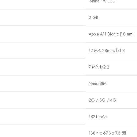
Retina IPS LCD
2 GB
Apple A11 Bionic (10 nm)
12 MP, 28mm, f/1.8
7 MP, f/2.2
Nano SIM
2G / 3G / 4G
1821 mAh
138.4 x 67.3 x 7.3 მმ