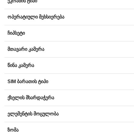
ᲔᲙᲠᲐᲜᲘᲡ ᲢᲘᲞᲘ
ᲝᲞᲔᲠᲐᲢᲘᲣᲚᲘ ᲛᲔᲮᲡᲘᲔᲠᲔᲑᲐ
ᲩᲘᲞᲡᲔᲢᲘ
ᲛᲗᲐᲕᲐᲠᲘ ᲙᲐᲛᲔᲠᲐ
ᲬᲘᲜᲐ ᲙᲐᲛᲔᲠᲐ
SIM ᲑᲐᲠᲐᲗᲘᲡ ᲢᲘᲞᲘ
ᲥᲡᲔᲚᲘᲡ ᲛᲮᲐᲠᲓᲐᲭᲔᲠᲐ
ᲔᲚᲔᲛᲔᲜᲢᲘᲡ ᲛᲝᲪᲣᲚᲝᲑᲐ
ᲖᲝᲛᲐ