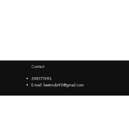
Contact
598171993
E-mail: bestmobi93@gmail.com