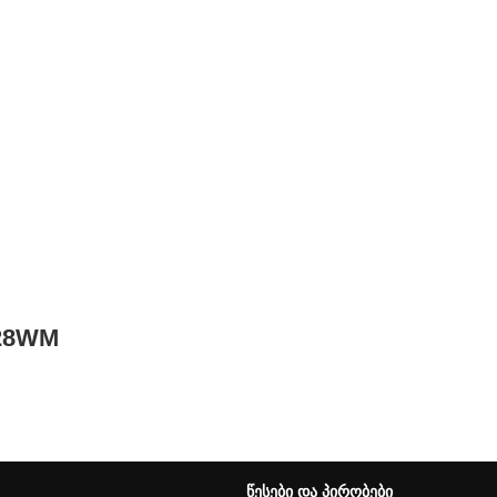
C28WM
ᲬᲔᲡᲔᲑᲘ ᲓᲐ ᲞᲘᲠᲝᲑᲔᲑᲘ