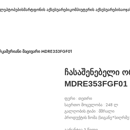
ᲚᲔᲞᲢᲝᲞᲔᲑᲘ
ᲡᲛᲐᲠᲢᲤᲝᲜᲘᲡ ᲐᲥᲡᲔᲡᲣᲐᲠᲔᲑᲘ
ᲙᲝᲛᲞᲘᲣᲢᲔᲠᲘᲡ ᲐᲥᲡᲔᲡᲣᲐᲠᲔᲑᲘ
ᲡᲐᲝᲯᲐ
რკამერიანი მაცივარი MDRE353FGF01
ჩასაშენებელი ო
MDRE353FGF01
ფერი : თეთრი
საერთო მოცულობა : 248 ლ
გალღობის ტიპი : მშრალი
პროდუქტის ზომა (სიგანე*სიღრმე
გარანტია 3 წელი