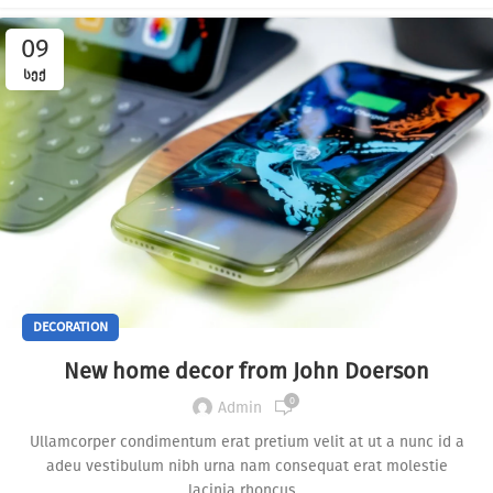
09
ᲡᲔᲥ
DECORATION
New home decor from John Doerson
0
Admin
Ullamcorper condimentum erat pretium velit at ut a nunc id a
adeu vestibulum nibh urna nam consequat erat molestie
lacinia rhoncus...