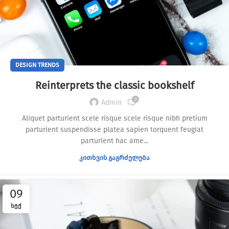
DESIGN TRENDS
Reinterprets the classic bookshelf
0
Admin
Aliquet parturient scele risque scele risque nibh pretium
parturient suspendisse platea sapien torquent feugiat
parturient hac ame...
ᲙᲘᲗᲮᲕᲘᲡ ᲒᲐᲒᲠᲫᲔᲚᲔᲑᲐ
09
ᲡᲔᲥ