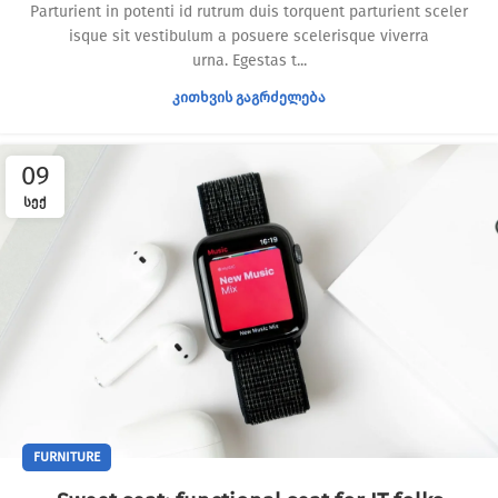
Parturient in potenti id rutrum duis torquent parturient sceler
isque sit vestibulum a posuere scelerisque viverra
urna. Egestas t...
ᲙᲘᲗᲮᲕᲘᲡ ᲒᲐᲒᲠᲫᲔᲚᲔᲑᲐ
09
ᲡᲔᲥ
FURNITURE