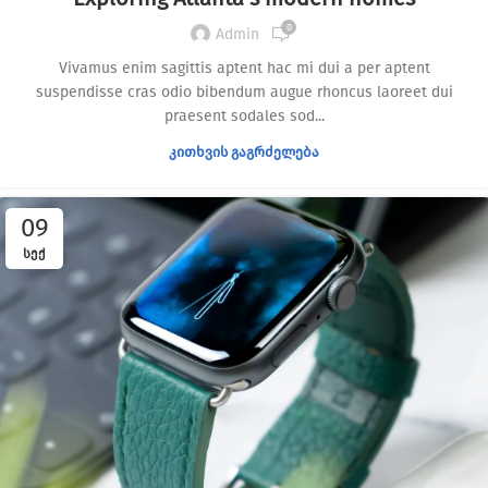
0
Admin
Vivamus enim sagittis aptent hac mi dui a per aptent
suspendisse cras odio bibendum augue rhoncus laoreet dui
praesent sodales sod...
ᲙᲘᲗᲮᲕᲘᲡ ᲒᲐᲒᲠᲫᲔᲚᲔᲑᲐ
09
ᲡᲔᲥ