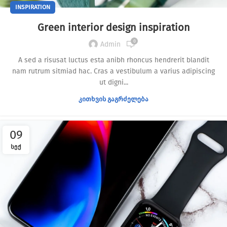
INSPIRATION
Green interior design inspiration
0
Admin
A sed a risusat luctus esta anibh rhoncus hendrerit blandit
nam rutrum sitmiad hac. Cras a vestibulum a varius adipiscing
ut digni...
ᲙᲘᲗᲮᲕᲘᲡ ᲒᲐᲒᲠᲫᲔᲚᲔᲑᲐ
09
ᲡᲔᲥ