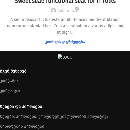
Sweet seat: functional seat for IT folks
0
Admin
A sed a risusat luctus esta anibh rhoncus hendrerit blandit
nam rutrum sitmiad hac. Cras a vestibulum a varius adipiscing
ut digni...
ᲙᲘᲗᲮᲕᲘᲡ ᲒᲐᲒᲠᲫᲔᲚᲔᲑᲐ
ᲩᲕᲔᲜ ᲨᲔᲡᲐᲮᲔᲑ
კომპანია
კონტაქტი
ᲬᲔᲡᲔᲑᲘ ᲓᲐ ᲞᲘᲠᲝᲑᲔᲑᲘ
წესები, პირობები, კონფიდენციალურობის პოლიტიკა
მიწოდების პირობები