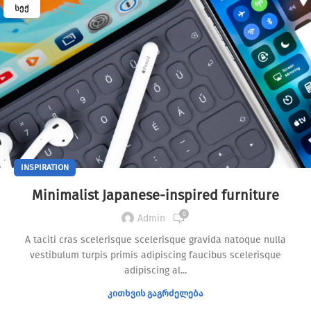
ᲡᲔᲥ
INSPIRATION
Minimalist Japanese-inspired furniture
0
Admin
A taciti cras scelerisque scelerisque gravida natoque nulla
vestibulum turpis primis adipiscing faucibus scelerisque
adipiscing al...
ᲙᲘᲗᲮᲕᲘᲡ ᲒᲐᲒᲠᲫᲔᲚᲔᲑᲐ