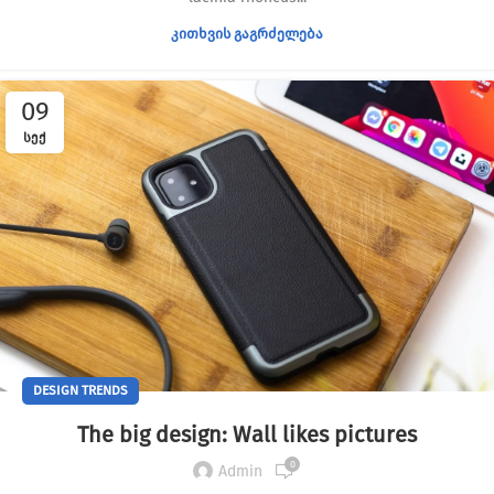
ᲙᲘᲗᲮᲕᲘᲡ ᲒᲐᲒᲠᲫᲔᲚᲔᲑᲐ
09
ᲡᲔᲥ
DESIGN TRENDS
The big design: Wall likes pictures
0
Admin