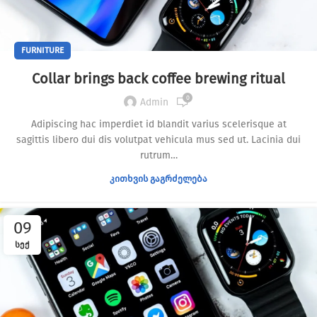
FURNITURE
Collar brings back coffee brewing ritual
0
Admin
Adipiscing hac imperdiet id blandit varius scelerisque at
sagittis libero dui dis volutpat vehicula mus sed ut. Lacinia dui
rutrum…
ᲙᲘᲗᲮᲕᲘᲡ ᲒᲐᲒᲠᲫᲔᲚᲔᲑᲐ
09
ᲡᲔᲥ