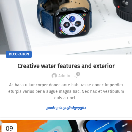
DECORATION
Creative water features and exterior
0
Admin
Ac haca ullamcorper donec ante habi tasse donec imperdiet
eturpis varius per a augue magna hac. Nec hac et vestibulum
duis a tinci...
ᲙᲘᲗᲮᲕᲘᲡ ᲒᲐᲒᲠᲫᲔᲚᲔᲑᲐ
09